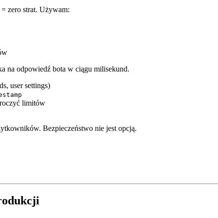
 = zero strat. Używam:
gów
a na odpowiedź bota w ciągu milisekund.
, user settings)
estamp
roczyć limitów
ytkowników. Bezpieczeństwo nie jest opcją.
rodukcji