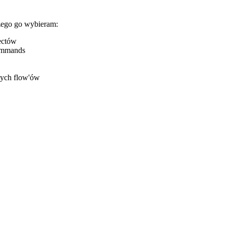
czego go wybieram:
ectów
commands
nych flow'ów