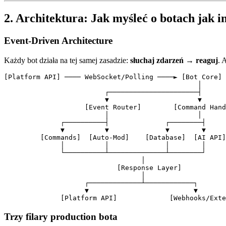
2. Architektura: Jak myśleć o botach jak i
Event-Driven Architecture
Każdy bot działa na tej samej zasadzie:
słuchaj zdarzeń → reaguj
. 
[Platform API] ──── WebSocket/Polling ────► [Bot Core]

                                                │

                         ┌──────────────────────┤

                         ▼                      ▼

                    [Event Router]        [Command Hand
                         │                      │

              ┌──────────┤              ┌────────┤

              ▼          ▼              ▼        ▼

         [Commands]  [Auto-Mod]    [Database]  [AI API]

              │          │              │        │

              └──────────┴──────────────┴────────┘

                                  │

                            [Response Layer]

                                  │

                    ┌─────────────┴────────────┐

                    ▼                          ▼

Trzy filary production bota