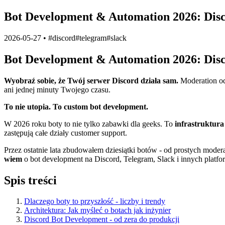
Bot Development & Automation 2026: Disco
2026-05-27
•
#
discord
#
telegram
#
slack
Bot Development & Automation 2026: Disco
Wyobraź sobie, że Twój serwer Discord działa sam.
Moderation od
ani jednej minuty Twojego czasu.
To nie utopia. To custom bot development.
W 2026 roku boty to nie tylko zabawki dla geeks. To
infrastruktur
zastępują całe działy customer support.
Przez ostatnie lata zbudowałem dziesiątki botów - od prostych modera
wiem
o bot development na Discord, Telegram, Slack i innych platfo
Spis treści
Dlaczego boty to przyszłość - liczby i trendy
Architektura: Jak myśleć o botach jak inżynier
Discord Bot Development - od zera do produkcji