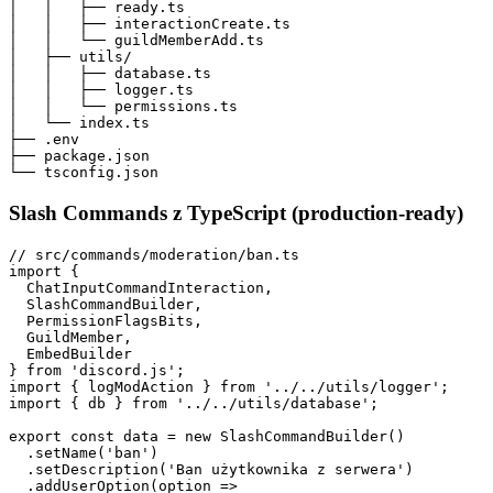
│   │   ├── ready.ts

│   │   ├── interactionCreate.ts

│   │   └── guildMemberAdd.ts

│   ├── utils/

│   │   ├── database.ts

│   │   ├── logger.ts

│   │   └── permissions.ts

│   └── index.ts

├── .env

├── package.json

Slash Commands z TypeScript (production-ready)
// src/commands/moderation/ban.ts

import {

  ChatInputCommandInteraction,

  SlashCommandBuilder,

  PermissionFlagsBits,

  GuildMember,

  EmbedBuilder

} from 'discord.js';

import { logModAction } from '../../utils/logger';

import { db } from '../../utils/database';

export const data = new SlashCommandBuilder()

  .setName('ban')

  .setDescription('Ban użytkownika z serwera')

  .addUserOption(option =>
