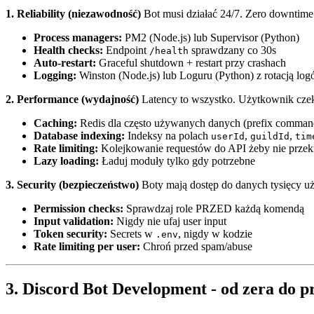
1. Reliability (niezawodność)
Bot musi działać 24/7. Zero downtime
Process managers:
PM2 (Node.js) lub Supervisor (Python)
Health checks:
Endpoint
sprawdzany co 30s
/health
Auto-restart:
Graceful shutdown + restart przy crashach
Logging:
Winston (Node.js) lub Loguru (Python) z rotacją lo
2. Performance (wydajność)
Latency to wszystko. Użytkownik czek
Caching:
Redis dla często używanych danych (prefix commands
Database indexing:
Indeksy na polach
,
,
userId
guildId
tim
Rate limiting:
Kolejkowanie requestów do API żeby nie przek
Lazy loading:
Ładuj moduły tylko gdy potrzebne
3. Security (bezpieczeństwo)
Boty mają dostęp do danych tysięcy uż
Permission checks:
Sprawdzaj role PRZED każdą komendą
Input validation:
Nigdy nie ufaj user input
Token security:
Secrets w
, nigdy w kodzie
.env
Rate limiting per user:
Chroń przed spam/abuse
3. Discord Bot Development - od zera do p