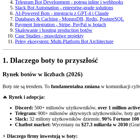
Telegram Bot Development - potęga inline i webhooks
Slack Bot Automation - enterprise-grade solutions
AI-Powered Bots - integracja z GPT-4 i Claude
Databases & Caching - MongoDB, Redis, PostgreSQL
Payment Integration - Stripe, PayPal w botach
Skalowanie i hosting production botów
Case Studies - prawdziwe projekty
Pełny ekosystem: Multi-Platform Bot Architecture
1. Dlaczego boty to przyszłość
Rynek botów w liczbach (2026)
Boty nie są trendem. To
fundamentalna zmiana
w komunikacji cyfr
🔥
Rynek i adopcja:
Discord:
500+ milionów użytkowników,
over 1 million active
Telegram:
900+ milionów aktywnych użytkowników, boty ge
Slack:
32 miliony użytkowników dziennie,
90% Fortune 100
Chatbot market:
Wyceniany na
$27.3 miliarda w 2030
(Gran
⚡
Dlaczego firmy inwestują w boty: