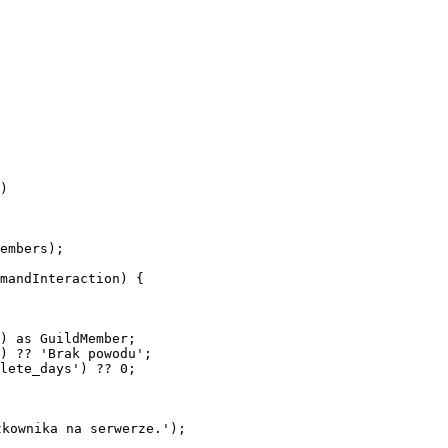
)

embers);

mandInteraction) {

) as GuildMember;

) ?? 'Brak powodu';

lete_days') ?? 0;

kownika na serwerze.');
