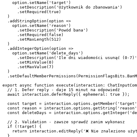
    option.setName('target')

      .setDescription('Użytkownik do zbanowania')

      .setRequired(true)

  )

  .addStringOption(option =>

    option.setName('reason')

      .setDescription('Powód bana')

      .setRequired(false)

      .setMaxLength(512)

  )

  .addIntegerOption(option =>

    option.setName('delete_days')

      .setDescription('Ile dni wiadomości usunąć (0-7)'
      .setMinValue(0)

      .setMaxValue(7)

  )

  .setDefaultMemberPermissions(PermissionFlagsBits.BanM
export async function execute(interaction: ChatInputCom
  // 1. Defer reply - daje 15 minut na odpowiedź

  await interaction.deferReply({ ephemeral: true });

  const target = interaction.options.getMember('target'
  const reason = interaction.options.getString('reason'
  const deleteDays = interaction.options.getInteger('de
  // 2. Validation - zawsze sprawdź zanim wykonasz

  if (!target) {

    return interaction.editReply('❌ Nie znaleziono użyt
  }
