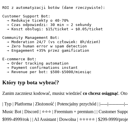
ROI z automatyzacji botów (dane rzeczywiste):

Customer Support Bot:

  → Redukuje ticekty o 40-70%

  → Czas odpowiedzi: 30 min → 2 sekundy

  → Koszt obsługi: $15/ticket → $0.05/ticket

Community Management Bot:

  → Moderation 24/7 (vs człowiek: 8h/dzień)

  → Zero human error w spam detection

  → Engagement +35% przez gamification

E-commerce Bot:

  → Order tracking automation

  → Payment confirmations instant

Który typ bota wybrać?
Zanim zaczniesz kodować, musisz wiedzieć
co chcesz osiągnąć
. Ot
| Typ | Platforma | Złożoność | Potencjalny przychód | |-----|-----------
Music Bot | Discord | ⭐⭐⭐ | Freemium + premium | | Customer Suppor
$999-4999/rok | | AI Assistant | Dowolna | ⭐⭐⭐⭐⭐ | $299-9999/projek