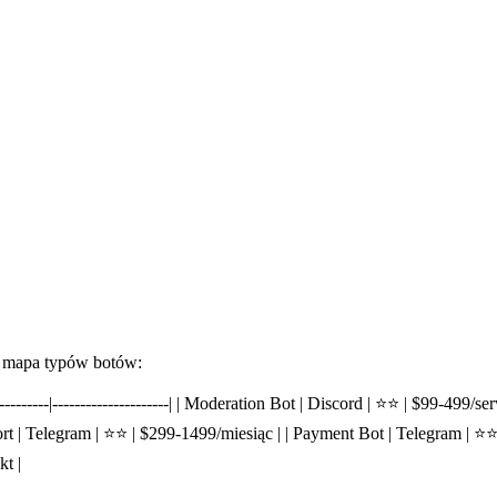
o mapa typów botów:
|-----------|---------------------| | Moderation Bot | Discord | ⭐⭐ | $99-49
t | Telegram | ⭐⭐ | $299-1499/miesiąc | | Payment Bot | Telegram | ⭐⭐
t |