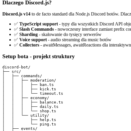
Dlaczego Discord.js?
Discord.js v14
to de facto standard dla Node.js Discord botów. Dla
✅
TypeScript support
- typy dla wszystkich Discord API obj
✅
Slash Commands
- nowoczesny interface zamiast prefix 
✅
Sharding
- skalowanie do tysięcy serwerów
✅
Voice support
- audio streaming dla music botów
✅
Collectors
- awaitMessages, awaitReactions dla interaktyw
Setup bota - projekt struktury
discord-bot/

├── src/

│   ├── commands/

│   │   ├── moderation/

│   │   │   ├── ban.ts

│   │   │   ├── kick.ts

│   │   │   └── timeout.ts

│   │   ├── economy/

│   │   │   ├── balance.ts

│   │   │   ├── daily.ts

│   │   │   └── shop.ts

│   │   └── utility/

│   │       ├── help.ts

│   │       └── ping.ts

│   ├── events/
