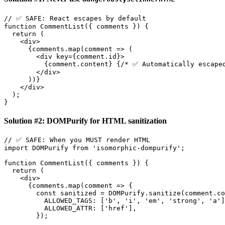
// ✅ SAFE: React escapes by default

function CommentList({ comments }) {

  return (

    <div>

      {comments.map(comment => (

        <div key={comment.id}>

          {comment.content} {/* ✅ Automatically escaped
        </div>

      ))}

    </div>

  );

Solution #2: DOMPurify for HTML sanitization
// ✅ SAFE: When you MUST render HTML

import DOMPurify from 'isomorphic-dompurify';

function CommentList({ comments }) {

  return (

    <div>

      {comments.map(comment => {

        const sanitized = DOMPurify.sanitize(comment.co
          ALLOWED_TAGS: ['b', 'i', 'em', 'strong', 'a']
          ALLOWED_ATTR: ['href'],

        });
