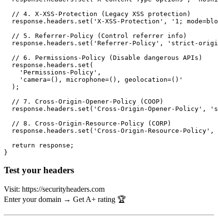
  // 4. X-XSS-Protection (Legacy XSS protection)

  response.headers.set('X-XSS-Protection', '1; mode=blo
  // 5. Referrer-Policy (Control referrer info)

  response.headers.set('Referrer-Policy', 'strict-origi
  // 6. Permissions-Policy (Disable dangerous APIs)

  response.headers.set(

    'Permissions-Policy',

    'camera=(), microphone=(), geolocation=()'

  );

  // 7. Cross-Origin-Opener-Policy (COOP)

  response.headers.set('Cross-Origin-Opener-Policy', 's
  // 8. Cross-Origin-Resource-Policy (CORP)

  response.headers.set('Cross-Origin-Resource-Policy', 
  return response;

Test your headers
Visit: https://securityheaders.com
Enter your domain → Get A+ rating 🏆