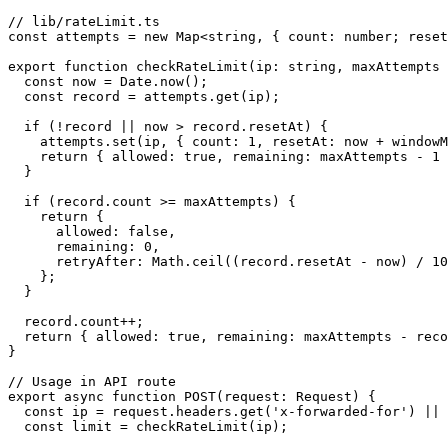
// lib/rateLimit.ts

const attempts = new Map<string, { count: number; reset
export function checkRateLimit(ip: string, maxAttempts 
  const now = Date.now();

  const record = attempts.get(ip);

  if (!record || now > record.resetAt) {

    attempts.set(ip, { count: 1, resetAt: now + windowM
    return { allowed: true, remaining: maxAttempts - 1 
  }

  if (record.count >= maxAttempts) {

    return {

      allowed: false,

      remaining: 0,

      retryAfter: Math.ceil((record.resetAt - now) / 10
    };

  }

  record.count++;

  return { allowed: true, remaining: maxAttempts - reco
}

// Usage in API route

export async function POST(request: Request) {

  const ip = request.headers.get('x-forwarded-for') || 
  const limit = checkRateLimit(ip);
