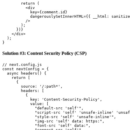
        return (

          <div 

            key={comment.id}

            dangerouslySetInnerHTML={{ __html: sanitize
          />

        );

      })}

    </div>

  );

Solution #3: Content Security Policy (CSP)
// next.config.js

const nextConfig = {

  async headers() {

    return [

      {

        source: '/:path*',

        headers: [

          {

            key: 'Content-Security-Policy',

            value: [

              "default-src 'self'",

              "script-src 'self' 'unsafe-inline' 'unsafe
              "style-src 'self' 'unsafe-inline'",

              "img-src 'self' data: https:",

              "font-src 'self' data:",

              "connect-src 'self'",
