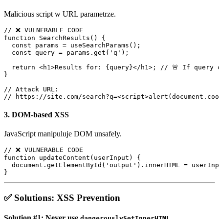
Malicious script w URL parametrze.
// ❌ VULNERABLE CODE

function SearchResults() {

  const params = useSearchParams();

  const query = params.get('q');

  return <h1>Results for: {query}</h1>; // 🚨 If query c
}

// Attack URL:

3.
DOM-based XSS
JavaScript manipuluje DOM unsafely.
// ❌ VULNERABLE CODE

function updateContent(userInput) {

  document.getElementById('output').innerHTML = userInpu
✅ Solutions: XSS Prevention
Solution #1: Never use
dangerouslySetInnerHTML