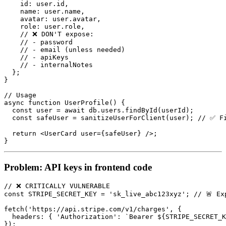
    id: user.id,

    name: user.name,

    avatar: user.avatar,

    role: user.role,

    // ❌ DON'T expose:

    // - password

    // - email (unless needed)

    // - apiKeys

    // - internalNotes

  };

}

// Usage

async function UserProfile() {

  const user = await db.users.findById(userId);

  const safeUser = sanitizeUserForClient(user); // ✅ Fi
  return <UserCard user={safeUser} />;

Problem: API keys in frontend code
// ❌ CRITICALLY VULNERABLE

const STRIPE_SECRET_KEY = 'sk_live_abc123xyz'; // 🚨 Exp
fetch('https://api.stripe.com/v1/charges', {

  headers: { 'Authorization': `Bearer ${STRIPE_SECRET_K