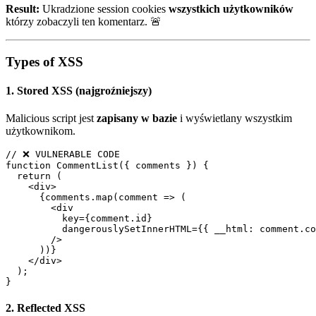
Result:
Ukradzione session cookies
wszystkich użytkowników
którzy zobaczyli ten komentarz. 🚨
Types of XSS
1.
Stored XSS
(najgroźniejszy)
Malicious script jest
zapisany w bazie
i wyświetlany wszystkim
użytkownikom.
// ❌ VULNERABLE CODE

function CommentList({ comments }) {

  return (

    <div>

      {comments.map(comment => (

        <div 

          key={comment.id}

          dangerouslySetInnerHTML={{ __html: comment.con
        />

      ))}

    </div>

  );

2.
Reflected XSS