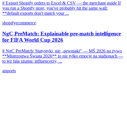
# Export Shopify orders to Excel & CSV — the merchant guide If
you run a Shopify store, you've probably hit the same wall:
**default exports don't match your ...
shopify
ecommerce
NgC PreMatch: Explainable pre-match intelligence
for FIFA World Cup 2026
# NgC PreMatch: Statystyki, nie „pewniaki” — MŚ 2026 na żywo
**Mistrzostwa Świata 2026** to nie tylko emocje na stadionach —
to też fala szumu: influencerzy, ...
ai
sports