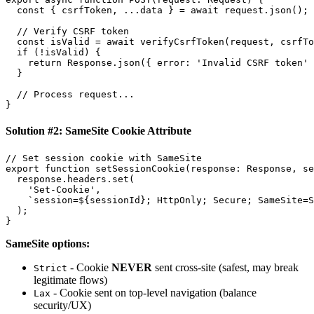
  const { csrfToken, ...data } = await request.json();

  // Verify CSRF token

  const isValid = await verifyCsrfToken(request, csrfTo
  if (!isValid) {

    return Response.json({ error: 'Invalid CSRF token' 
  }

  // Process request...

Solution #2: SameSite Cookie Attribute
// Set session cookie with SameSite

export function setSessionCookie(response: Response, se
  response.headers.set(

    'Set-Cookie',

    `session=${sessionId}; HttpOnly; Secure; SameSite=S
  );

SameSite options:
- Cookie
NEVER
sent cross-site (safest, may break
Strict
legitimate flows)
- Cookie sent on top-level navigation (balance
Lax
security/UX)