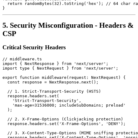
  return randomBytes(32).toString('hex'); // 64 char ra
5. Security Misconfiguration - Headers &
CSP
Critical Security Headers
// middleware.ts

import { NextResponse } from 'next/server';

import type { NextRequest } from 'next/server';

export function middleware(request: NextRequest) {

  const response = NextResponse.next();

  // 1. Strict-Transport-Security (HSTS)

  response.headers.set(

    'Strict-Transport-Security',

    'max-age=31536000; includeSubDomains; preload'

  );

  // 2. X-Frame-Options (Clickjacking protection)

  response.headers.set('X-Frame-Options', 'DENY');

  // 3. X-Content-Type-Options (MIME sniffing protectio
  response.headers.set('X-Content-Type-Options', 'nosni