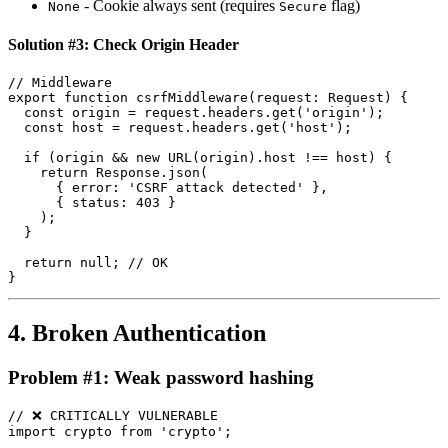
- Cookie always sent (requires
flag)
None
Secure
Solution #3: Check Origin Header
// Middleware

export function csrfMiddleware(request: Request) {

  const origin = request.headers.get('origin');

  const host = request.headers.get('host');

  if (origin && new URL(origin).host !== host) {

    return Response.json(

      { error: 'CSRF attack detected' },

      { status: 403 }

    );

  }

  return null; // OK

4. Broken Authentication
Problem #1: Weak password hashing
// ❌ CRITICALLY VULNERABLE

import crypto from 'crypto';
