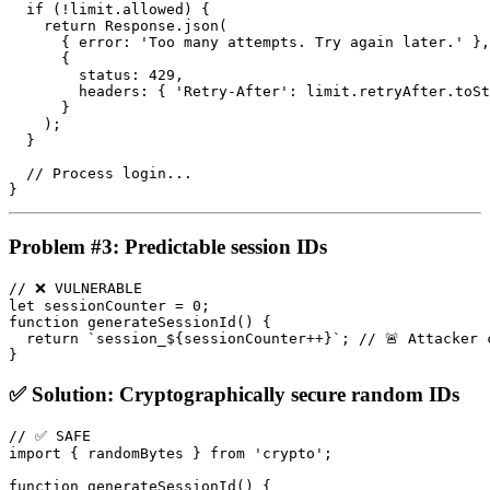
  if (!limit.allowed) {

    return Response.json(

      { error: 'Too many attempts. Try again later.' },

      { 

        status: 429,

        headers: { 'Retry-After': limit.retryAfter.toSt
      }

    );

  }

  // Process login...

Problem #3: Predictable session IDs
// ❌ VULNERABLE

let sessionCounter = 0;

function generateSessionId() {

  return `session_${sessionCounter++}`; // 🚨 Attacker c
✅ Solution: Cryptographically secure random IDs
// ✅ SAFE

import { randomBytes } from 'crypto';

function generateSessionId() {
