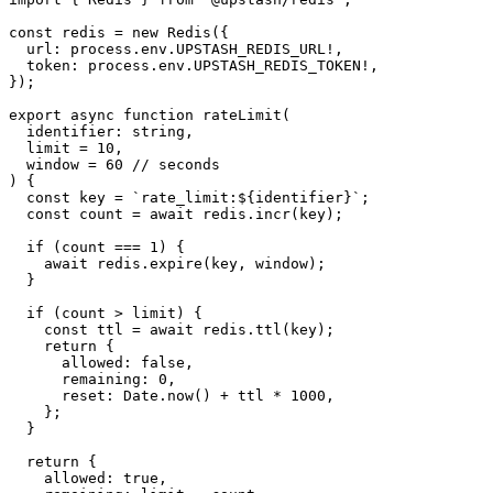
const redis = new Redis({

  url: process.env.UPSTASH_REDIS_URL!,

  token: process.env.UPSTASH_REDIS_TOKEN!,

});

export async function rateLimit(

  identifier: string,

  limit = 10,

  window = 60 // seconds

) {

  const key = `rate_limit:${identifier}`;

  const count = await redis.incr(key);

  if (count === 1) {

    await redis.expire(key, window);

  }

  if (count > limit) {

    const ttl = await redis.ttl(key);

    return {

      allowed: false,

      remaining: 0,

      reset: Date.now() + ttl * 1000,

    };

  }

  return {

    allowed: true,
