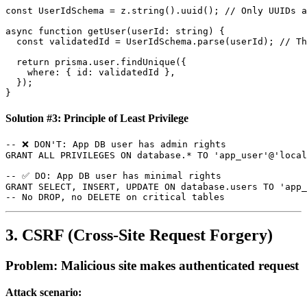
const UserIdSchema = z.string().uuid(); // Only UUIDs a
async function getUser(userId: string) {

  const validatedId = UserIdSchema.parse(userId); // Th
  return prisma.user.findUnique({

    where: { id: validatedId },

  });

Solution #3: Principle of Least Privilege
-- ❌ DON'T: App DB user has admin rights

GRANT ALL PRIVILEGES ON database.* TO 'app_user'@'local
-- ✅ DO: App DB user has minimal rights

GRANT SELECT, INSERT, UPDATE ON database.users TO 'app_
3. CSRF (Cross-Site Request Forgery)
Problem: Malicious site makes authenticated request
Attack scenario: