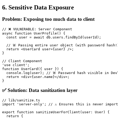
6. Sensitive Data Exposure
Problem: Exposing too much data to client
// ❌ VULNERABLE: Server Component

async function UserProfile() {

  const user = await db.users.findById(userId);

  // 🚨 Passing entire user object (with password hash!)
  return <UserCard user={user} />;

}

// Client Component

'use client';

function UserCard({ user }) {

  console.log(user); // 🚨 Password hash visible in DevT
  return <div>{user.name}</div>;

✅ Solution: Data sanitization layer
// lib/sanitize.ts

import 'server-only'; // ⚠️ Ensures this is never import
export function sanitizeUserForClient(user: User) {

  return {
