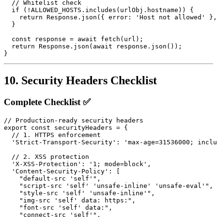
  // Whitelist check

  if (!ALLOWED_HOSTS.includes(urlObj.hostname)) {

    return Response.json({ error: 'Host not allowed' },
  }

  const response = await fetch(url);

  return Response.json(await response.json());

10. Security Headers Checklist
Complete Checklist ✅
// Production-ready security headers

export const securityHeaders = {

  // 1. HTTPS enforcement

  'Strict-Transport-Security': 'max-age=31536000; inclu
  // 2. XSS protection

  'X-XSS-Protection': '1; mode=block',

  'Content-Security-Policy': [

    "default-src 'self'",

    "script-src 'self' 'unsafe-inline' 'unsafe-eval'",

    "style-src 'self' 'unsafe-inline'",

    "img-src 'self' data: https:",

    "font-src 'self' data:",

    "connect-src 'self'",
