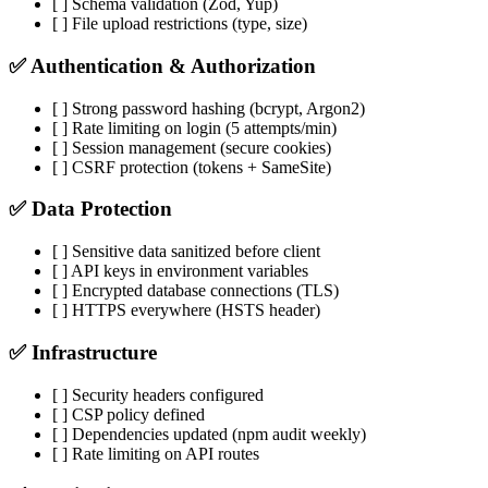
[ ] Schema validation (Zod, Yup)
[ ] File upload restrictions (type, size)
✅ Authentication & Authorization
[ ] Strong password hashing (bcrypt, Argon2)
[ ] Rate limiting on login (5 attempts/min)
[ ] Session management (secure cookies)
[ ] CSRF protection (tokens + SameSite)
✅ Data Protection
[ ] Sensitive data sanitized before client
[ ] API keys in environment variables
[ ] Encrypted database connections (TLS)
[ ] HTTPS everywhere (HSTS header)
✅ Infrastructure
[ ] Security headers configured
[ ] CSP policy defined
[ ] Dependencies updated (npm audit weekly)
[ ] Rate limiting on API routes