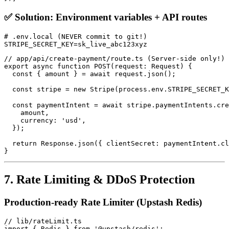
✅ Solution: Environment variables + API routes
# .env.local (NEVER commit to git!)

// app/api/create-payment/route.ts (Server-side only!)

export async function POST(request: Request) {

  const { amount } = await request.json();

  const stripe = new Stripe(process.env.STRIPE_SECRET_K
  const paymentIntent = await stripe.paymentIntents.cre
    amount,

    currency: 'usd',

  });

  return Response.json({ clientSecret: paymentIntent.cl
7. Rate Limiting & DDoS Protection
Production-ready Rate Limiter (Upstash Redis)
// lib/rateLimit.ts

import { Redis } from '@upstash/redis';
