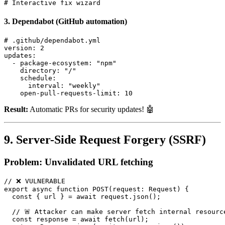
3.
Dependabot
(GitHub automation)
# .github/dependabot.yml

version: 2

updates:

  - package-ecosystem: "npm"

    directory: "/"

    schedule:

      interval: "weekly"

Result:
Automatic PRs for security updates! 🤖
9. Server-Side Request Forgery (SSRF)
Problem: Unvalidated URL fetching
// ❌ VULNERABLE

export async function POST(request: Request) {

  const { url } = await request.json();

  // 🚨 Attacker can make server fetch internal resource
  const response = await fetch(url);
