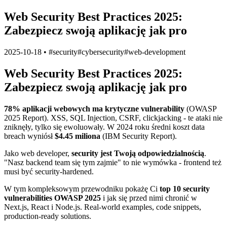
Web Security Best Practices 2025:
Zabezpiecz swoją aplikację jak pro
2025-10-18
•
#
security
#
cybersecurity
#
web-development
Web Security Best Practices 2025:
Zabezpiecz swoją aplikację jak pro
78% aplikacji webowych ma krytyczne vulnerability
(OWASP
2025 Report). XSS, SQL Injection, CSRF, clickjacking - te ataki nie
zniknęły, tylko się ewoluowały. W 2024 roku średni koszt data
breach wyniósł
$4.45 miliona
(IBM Security Report).
Jako web developer,
security jest Twoją odpowiedzialnością
.
"Nasz backend team się tym zajmie" to nie wymówka - frontend też
musi być security-hardened.
W tym kompleksowym przewodniku pokażę Ci
top 10 security
vulnerabilities OWASP 2025
i jak się przed nimi chronić w
Next.js, React i Node.js. Real-world examples, code snippets,
production-ready solutions.