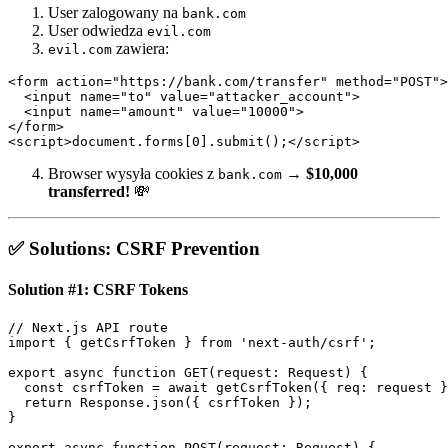
User zalogowany na
bank.com
User odwiedza
evil.com
zawiera:
evil.com
<form action="https://bank.com/transfer" method="POST">

  <input name="to" value="attacker_account">

  <input name="amount" value="10000">

</form>

Browser wysyła cookies z
→
$10,000
bank.com
transferred!
💸
✅ Solutions: CSRF Prevention
Solution #1: CSRF Tokens
// Next.js API route

import { getCsrfToken } from 'next-auth/csrf';

export async function GET(request: Request) {

  const csrfToken = await getCsrfToken({ req: request }
  return Response.json({ csrfToken });

}

export async function POST(request: Request) {
