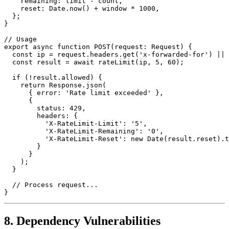
    remaining: limit - count,

    reset: Date.now() + window * 1000,

  };

}

// Usage

export async function POST(request: Request) {

  const ip = request.headers.get('x-forwarded-for') || 
  const result = await rateLimit(ip, 5, 60);

  if (!result.allowed) {

    return Response.json(

      { error: 'Rate limit exceeded' },

      { 

        status: 429,

        headers: {

          'X-RateLimit-Limit': '5',

          'X-RateLimit-Remaining': '0',

          'X-RateLimit-Reset': new Date(result.reset).t
        }

      }

    );

  }

  // Process request...

8. Dependency Vulnerabilities