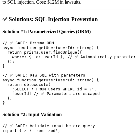
to SQL injection. Cost: $12M in lawsuits.
✅ Solutions: SQL Injection Prevention
Solution #1: Parameterized Queries (ORM)
// ✅ SAFE: Prisma ORM

async function getUser(userId: string) {

  return prisma.user.findUnique({

    where: { id: userId }, // ✅ Automatically parameter
  });

}

// ✅ SAFE: Raw SQL with parameters

async function getUser(userId: string) {

  return db.execute(

    'SELECT * FROM users WHERE id = ?',

    [userId] // ✅ Parameters are escaped

  );

Solution #2: Input Validation
// ✅ SAFE: Validate input before query

import { z } from 'zod';
