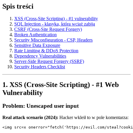
Spis treści
XSS (Cross-Site Scripting) - #1 vulnerability
SQL Injection - klasyka, która wciąż zabija
CSRF (Cross-Site Request Forgery)
Broken Authentication
Security Misconfiguration - CSP, Headers
Sensitive Data Exposure
Rate Limiting & DDoS Protection
Dependency Vulnerabilities
Server-Side Request Forgery (SSRF)
Security Headers Checklist
1. XSS (Cross-Site Scripting) - #1 Web
Vulnerability
Problem: Unescaped user input
Real attack scenario (2024):
Hacker wkleił to w pole komentarza: