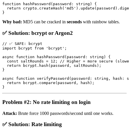
function hashPassword(password: string) {

  return crypto.createHash('md5').update(password).dige
Why bad:
MD5 can be cracked in
seconds
with rainbow tables.
✅ Solution: bcrypt or Argon2
// ✅ SAFE: bcrypt

import bcrypt from 'bcrypt';

async function hashPassword(password: string) {

  const saltRounds = 12; // Higher = more secure (slowe
  return bcrypt.hash(password, saltRounds);

}

async function verifyPassword(password: string, hash: s
  return bcrypt.compare(password, hash);

Problem #2: No rate limiting on login
Attack:
Brute force 1000 passwords/second until one works.
✅ Solution: Rate limiting