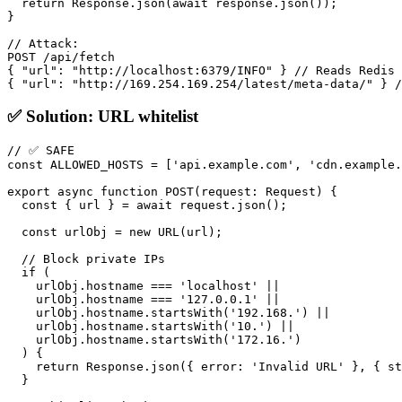
  return Response.json(await response.json());

}

// Attack:

POST /api/fetch

{ "url": "http://localhost:6379/INFO" } // Reads Redis 
✅ Solution: URL whitelist
// ✅ SAFE

const ALLOWED_HOSTS = ['api.example.com', 'cdn.example.
export async function POST(request: Request) {

  const { url } = await request.json();

  const urlObj = new URL(url);

  // Block private IPs

  if (

    urlObj.hostname === 'localhost' ||

    urlObj.hostname === '127.0.0.1' ||

    urlObj.hostname.startsWith('192.168.') ||

    urlObj.hostname.startsWith('10.') ||

    urlObj.hostname.startsWith('172.16.')

  ) {

    return Response.json({ error: 'Invalid URL' }, { st
  }
