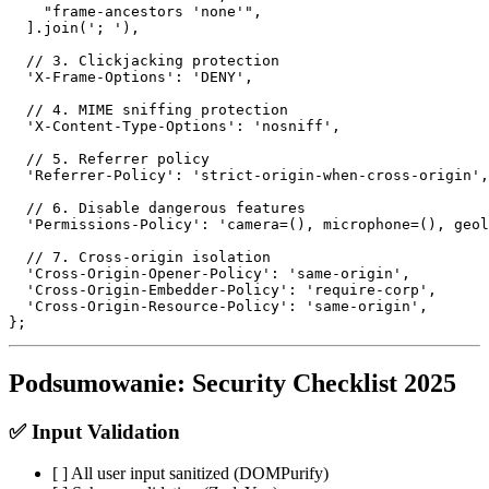
    "frame-ancestors 'none'",

  ].join('; '),

  // 3. Clickjacking protection

  'X-Frame-Options': 'DENY',

  // 4. MIME sniffing protection

  'X-Content-Type-Options': 'nosniff',

  // 5. Referrer policy

  'Referrer-Policy': 'strict-origin-when-cross-origin',

  // 6. Disable dangerous features

  'Permissions-Policy': 'camera=(), microphone=(), geol
  // 7. Cross-origin isolation

  'Cross-Origin-Opener-Policy': 'same-origin',

  'Cross-Origin-Embedder-Policy': 'require-corp',

  'Cross-Origin-Resource-Policy': 'same-origin',

Podsumowanie: Security Checklist 2025
✅ Input Validation
[ ] All user input sanitized (DOMPurify)