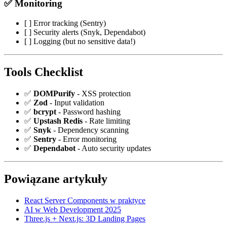
✅ Monitoring
[ ] Error tracking (Sentry)
[ ] Security alerts (Snyk, Dependabot)
[ ] Logging (but no sensitive data!)
Tools Checklist
✅
DOMPurify
- XSS protection
✅
Zod
- Input validation
✅
bcrypt
- Password hashing
✅
Upstash Redis
- Rate limiting
✅
Snyk
- Dependency scanning
✅
Sentry
- Error monitoring
✅
Dependabot
- Auto security updates
Powiązane artykuły
React Server Components w praktyce
AI w Web Development 2025
Three.js + Next.js: 3D Landing Pages