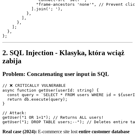
              "frame-ancestors 'none'", // Prevent clic
            ].join('; '),

          },

        ],

      },

    ];

  },

2. SQL Injection - Klasyka, która wciąż
zabija
Problem: Concatenating user input in SQL
// ❌ CRITICALLY VULNERABLE

async function getUser(userId: string) {

  const query = `SELECT * FROM users WHERE id = ${userI
  return db.execute(query);

}

// Attack:

getUser("1 OR 1=1"); // Returns ALL users!

Real case (2024):
E-commerce site lost
entire customer database